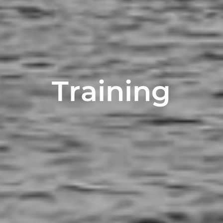
T
r
a
i
n
i
n
g