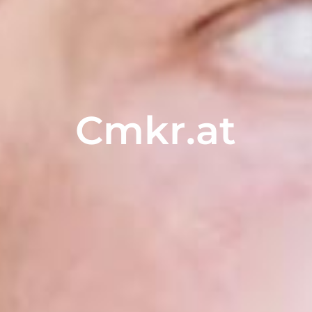
C
m
k
r
.
a
t