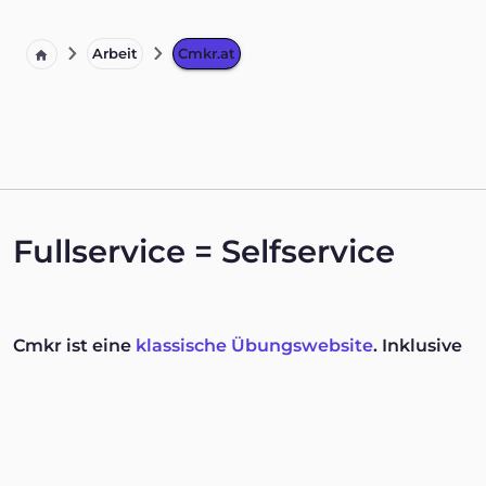
Arbeit
Cmkr.at
Fullservice = Selfservice
Cmkr ist eine
klassische Übungswebsite
. Inklusive
einer visualisierten & navigierbaren Curriculum-
Vitae-Timeline und Lightbox-Portfolio. Dass die
passwortgeschützte Website zwar kein einziges
Kontaktformular, dafür aber eine 100%ige CSP-