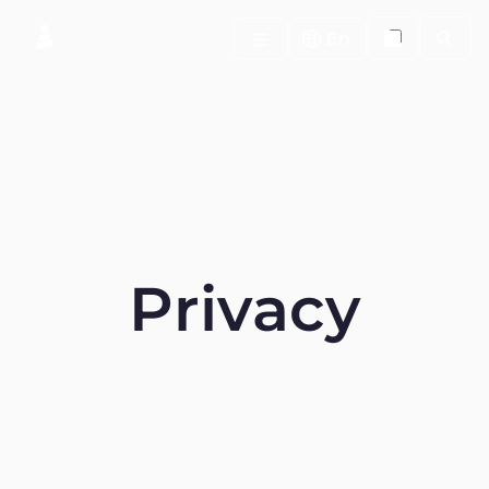
Search
En
P
r
i
v
a
c
y