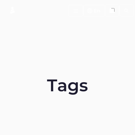
Searc
En
T
a
g
s