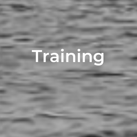
T
r
a
i
n
i
n
g