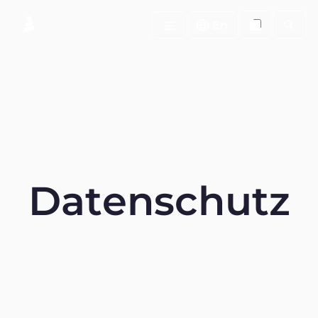
Search
En
D
a
t
e
n
s
c
h
u
t
z