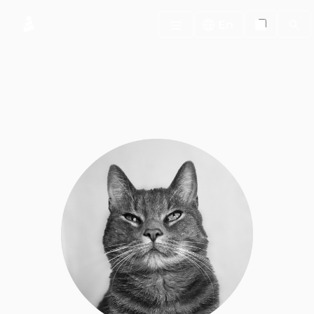
Searc
En