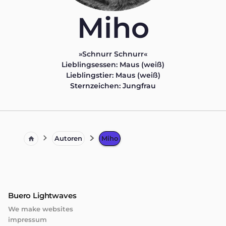
M
i
h
o
»Schnurr Schnurr«
Lieblingsessen: Maus (weiß)
Lieblingstier: Maus (weiß)
Sternzeichen: Jungfrau
Autoren
Miho
Buero Lightwaves
We make websites
impressum